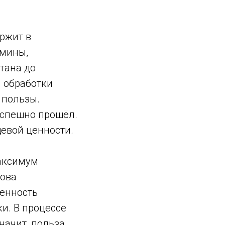
ржит в
амины,
тана до
 обработки
 пользы.
успешно прошёл.
щевой ценности.
максимум
нова
бенность
и. В процессе
начит, польза