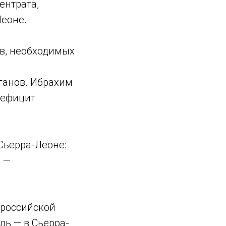
ентрата,
Леоне.
тв, необходимых
ганов. Ибрахим
дефицит
Сьерра-Леоне:
, —
 российской
дь — в Сьерра-