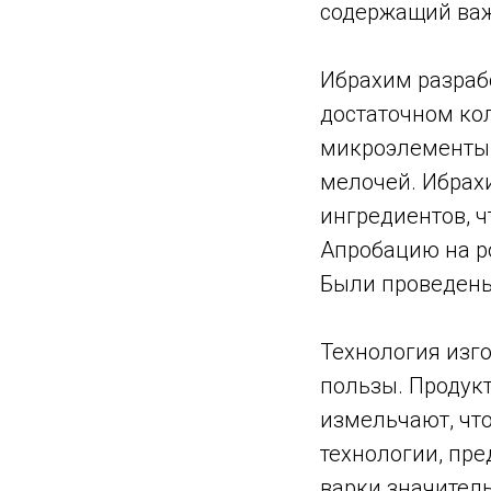
содержащий важ
Ибрахим разраб
достаточном кол
микроэлементы.
мелочей. Ибрах
ингредиентов, 
Апробацию на р
Были проведены
Технология изг
пользы. Продук
измельчают, чт
технологии, пре
варки значитель