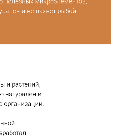
о полезных микроэлементов,
урален и не пахнет рыбой.
ы и растений,
ю натурален и
е организации.
енной
азработал