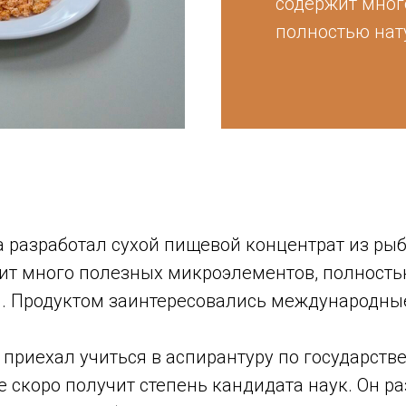
содержит мног
полностью нат
 разработал сухой пищевой концентрат из рыб
ит много полезных микроэлементов, полность
й. Продуктом заинтересовались международны
приехал учиться в аспирантуру по государств
 скоро получит степень кандидата наук. Он р