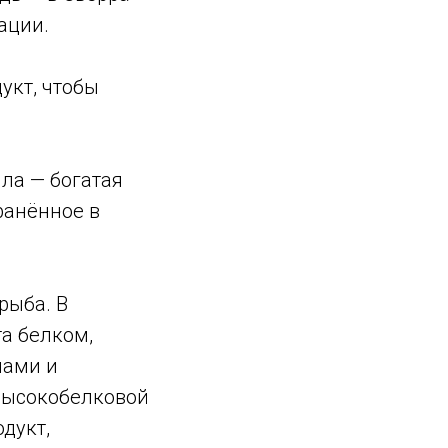
ации.
укт, чтобы
ла — богатая
ранённое в
рыба. В
та белком,
нами и
высокобелковой
дукт,