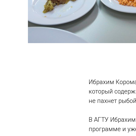
Ибрахим Корома
который содерж
не пахнет рыбо
В АГТУ Ибрахим 
программе и уже