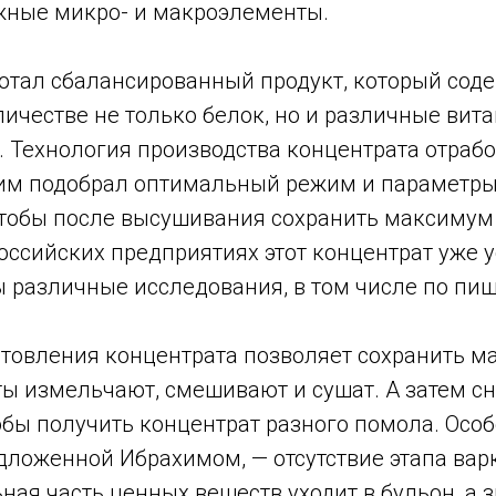
ные микро- и макроэлементы.
отал сбалансированный продукт, который соде
ичестве не только белок, но и различные вит
 Технология производства концентрата отрабо
им подобрал оптимальный режим и параметры
чтобы после высушивания сохранить максимум
оссийских предприятиях этот концентрат уже 
 различные исследования, в том числе по пи
отовления концентрата позволяет сохранить 
ты измельчают, смешивают и сушат. А затем с
обы получить концентрат разного помола. Осо
дложенной Ибрахимом, — отсутствие этапа варк
ная часть ценных веществ уходит в бульон, а з