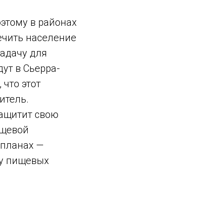
оэтому в районах
ечить население
адачу для
дут в Сьерра-
 что этот
итель.
ащитит свою
ищевой
 планах —
ку пищевых