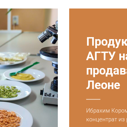
Продук
АГТУ н
продав
Леоне
Ибрахим Кором
концентрат из