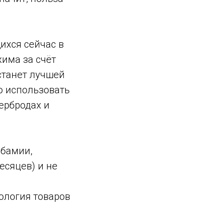
ихся сейчас в
хима за счёт
станет лучшей
о использовать
тербродах и
 бамии,
есяцев) и не
ология товаров